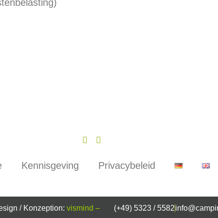
stenbelasting)
e
Kennisgeving
Privacybeleid
design / Konzeption:
vismind –
(+49) 5323 / 5582
info@campin