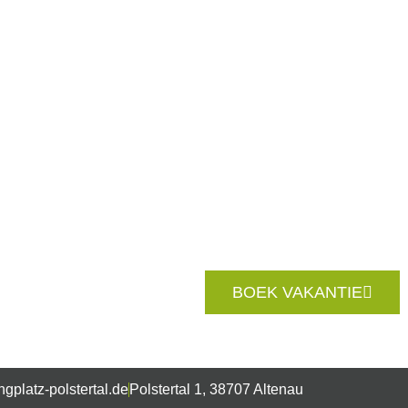
BOEK VAKANTIE
gplatz-polstertal.de
Polstertal 1, 38707 Altenau